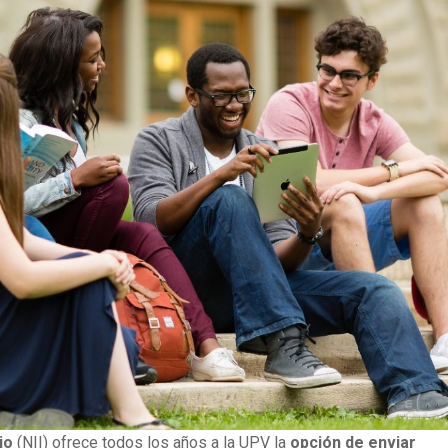
io
(NII) ofrece todos los años a la UPV la
opción de enviar