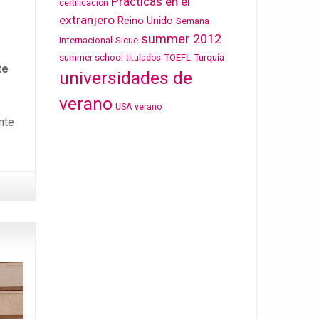
Prácticas en el
certificación
extranjero
Reino Unido
Semana
summer 2012
Internacional
Sicue
summer school
TOEFL
Turquía
titulados
te
universidades de
verano
USA
verano
nte