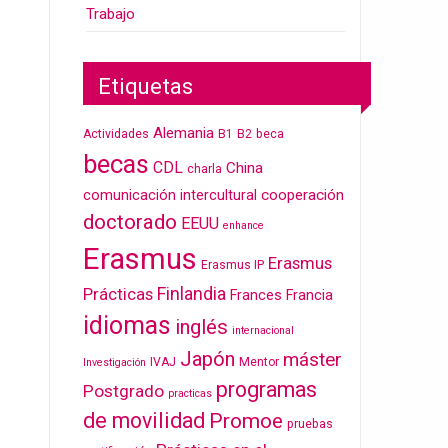
Trabajo
Etiquetas
Alemania
Actividades
B1
B2
beca
becas
CDL
China
charla
cooperación
comunicación intercultural
doctorado
EEUU
enhance
Erasmus
Erasmus
Erasmus IP
Finlandia
Prácticas
Frances
Francia
idiomas
inglés
internacional
Japón
máster
IVAJ
Mentor
Investigación
programas
Postgrado
practicas
de movilidad
Promoe
pruebas