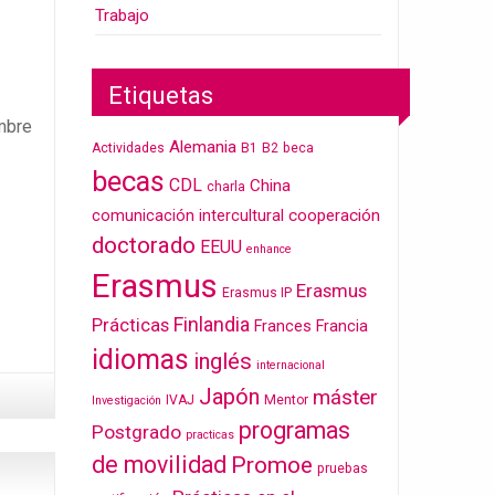
Trabajo
Etiquetas
embre
Alemania
Actividades
B1
B2
beca
becas
CDL
China
charla
cooperación
comunicación intercultural
doctorado
EEUU
enhance
Erasmus
Erasmus
Erasmus IP
Finlandia
Prácticas
Frances
Francia
idiomas
inglés
internacional
Japón
máster
IVAJ
Mentor
Investigación
programas
Postgrado
practicas
de movilidad
Promoe
pruebas