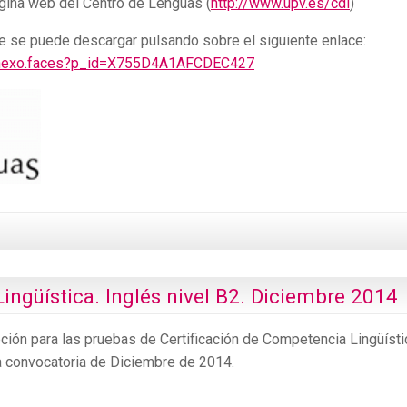
gina web del Centro de Lenguas (
http://www.upv.es/cdl
)
e se puede descargar pulsando sobre el siguiente enlace:
xo/anexo.faces?p_id=X755D4A1AFCDEC427
ingüística. Inglés nivel B2. Diciembre 2014
pción para las pruebas de Certificación de Competencia Lingüísti
la convocatoria de Diciembre de 2014.