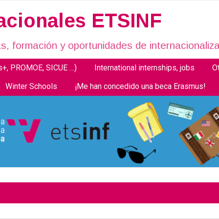
nacionales ETSINF
, formación y oportunidades de internacionaliza
us+, PROMOE, SICUE …)
International internships, jobs
O
Winter Schools
¡Me han concedido una beca Erasmus!