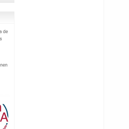
ia de
s
enen