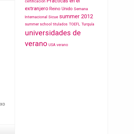
Prácticas en el
certificación
extranjero
Reino Unido
Semana
summer 2012
Internacional
Sicue
summer school
TOEFL
Turquía
titulados
universidades de
verano
USA
verano
exo