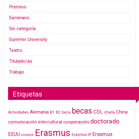
Premios
Seminario
Sin categoría
Summer University
Teatro
Titulado/as
Trabajo
Etiquetas
becas
CDL
Alemania
China
Actividades
B1
B2
beca
charla
doctorado
cooperación
comunicación intercultural
Erasmus
Erasmus
EEUU
Erasmus IP
enhance