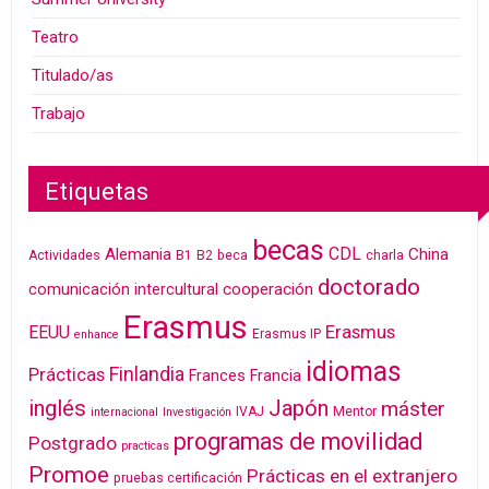
Teatro
Titulado/as
Trabajo
Etiquetas
becas
CDL
Alemania
China
Actividades
B1
B2
beca
charla
doctorado
cooperación
comunicación intercultural
Erasmus
Erasmus
EEUU
Erasmus IP
enhance
idiomas
Finlandia
Prácticas
Frances
Francia
inglés
Japón
máster
IVAJ
Mentor
internacional
Investigación
programas de movilidad
Postgrado
practicas
Promoe
Prácticas en el extranjero
pruebas certificación