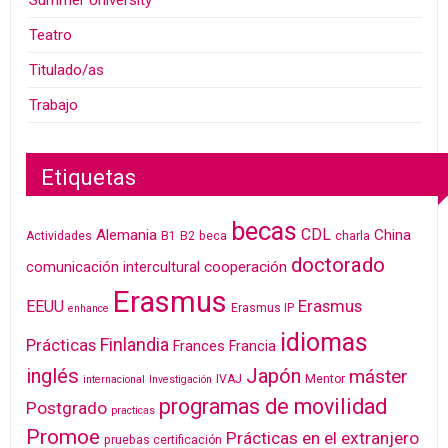
Summer University
Teatro
Titulado/as
Trabajo
Etiquetas
becas
CDL
Alemania
China
Actividades
B1
B2
beca
charla
doctorado
cooperación
comunicación intercultural
Erasmus
Erasmus
EEUU
Erasmus IP
enhance
idiomas
Finlandia
Prácticas
Frances
Francia
inglés
Japón
máster
IVAJ
Mentor
internacional
Investigación
programas de movilidad
Postgrado
practicas
Promoe
Prácticas en el extranjero
pruebas certificación