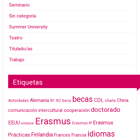
Seminario
Sin categoría
Summer University
Teatro
Titulado/as
Trabajo
Etiquetas
becas
CDL
Alemania
China
Actividades
B1
B2
beca
charla
doctorado
cooperación
comunicación intercultural
Erasmus
Erasmus
EEUU
Erasmus IP
enhance
idiomas
Finlandia
Prácticas
Frances
Francia