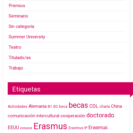
Premios
Seminario
Sin categoría
Summer University
Teatro
Titulado/as
Trabajo
Etiquetas
becas
CDL
Alemania
China
Actividades
B1
B2
beca
charla
doctorado
cooperación
comunicación intercultural
Erasmus
Erasmus
EEUU
Erasmus IP
enhance