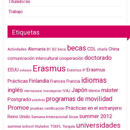
Titulado/as
Trabajo
Etiquetas
becas
CDL
Alemania
China
Actividades
B1
B2
beca
charla
doctorado
cooperación
comunicación intercultural
Erasmus
Erasmus
EEUU
Erasmus IP
enhance
idiomas
Finlandia
Prácticas
Frances
Francia
inglés
Japón
máster
IVAJ
Mentor
internacional
Investigación
programas de movilidad
Postgrado
practicas
Promoe
Prácticas en el extranjero
pruebas certificación
summer 2012
Reino Unido
Semana Internacional
Sicue
universidades
summer school
TOEFL
Turquía
titulados