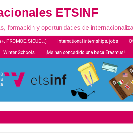
nacionales ETSINF
, formación y oportunidades de internacionaliza
us+, PROMOE, SICUE …)
International internships, jobs
O
Winter Schools
¡Me han concedido una beca Erasmus!