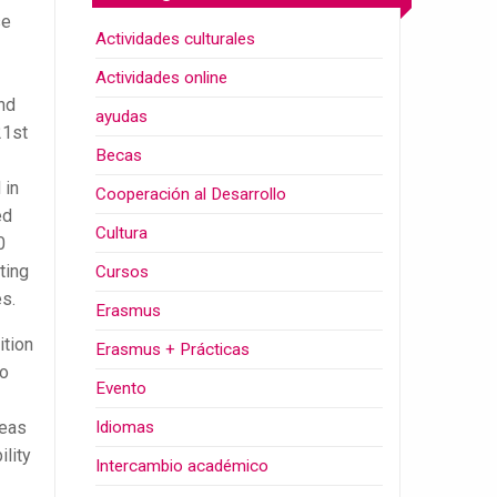
se
Actividades culturales
Actividades online
nd
ayudas
21st
Becas
 in
Cooperación al Desarrollo
ed
Cultura
0
ting
Cursos
s.
Erasmus
ition
Erasmus + Prácticas
to
Evento
reas
Idiomas
ility
Intercambio académico