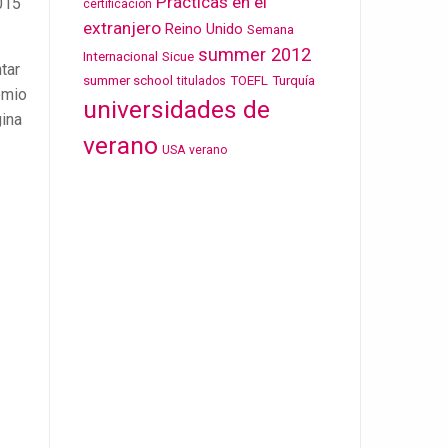
Prácticas en el
015
certificación
extranjero
Reino Unido
Semana
summer 2012
Internacional
Sicue
tar
summer school
TOEFL
Turquía
titulados
emio
universidades de
gina
verano
USA
verano