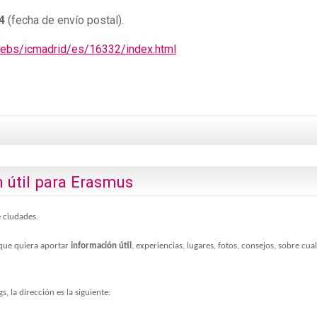
4
(fecha de envío postal).
webs/icmadrid/es/16332/index.html
 útil para Erasmus
 ciudades.
 que quiera aportar
información útil
, experiencias, lugares, fotos, consejos, sobre cua
s, la dirección es la siguiente: