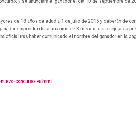
concurso; y se anunciará el ganador el día 10 de septiembre de 2
ayores de 18 años de edad a 1 de julio de 2015 y deberán de con
El ganador dispondrá de un máximo de 3 meses para canjear su pr
a oficial tras haber comunicado el nombre del ganador en la pá
1-nuevo-concurso-va.html