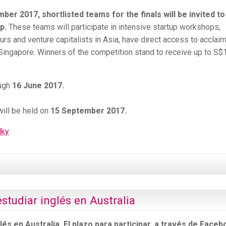
er 2017, shortlisted teams for the finals will be invited to
p.
These teams will participate in intensive startup workshops,
rs and venture capitalists in Asia, have direct access to acclai
 Singapore. Winners of the competition stand to receive up to S$
ough
16 June 2017.
will be held on
15 September 2017.
lky
studiar inglés en Australia
lés en Australia. El plazo para participar, a través de Faceb