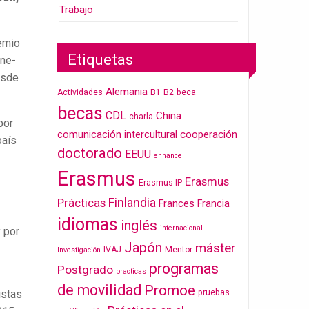
Trabajo
remio
Etiquetas
rne-
esde
Alemania
Actividades
B1
B2
beca
becas
CDL
China
charla
por
cooperación
comunicación intercultural
país
doctorado
EEUU
enhance
Erasmus
Erasmus
Erasmus IP
Finlandia
Prácticas
Frances
Francia
idiomas
inglés
internacional
y por
Japón
máster
IVAJ
Mentor
Investigación
programas
Postgrado
practicas
de movilidad
Promoe
pruebas
istas