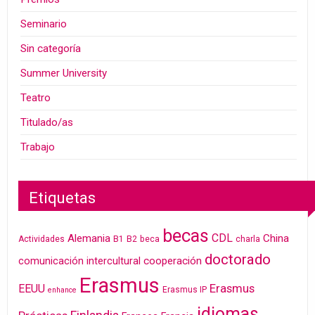
Seminario
Sin categoría
Summer University
Teatro
Titulado/as
Trabajo
Etiquetas
becas
CDL
Alemania
China
Actividades
B1
B2
beca
charla
doctorado
cooperación
comunicación intercultural
Erasmus
Erasmus
EEUU
Erasmus IP
enhance
idiomas