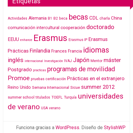
Etiquetas
becas
CDL
Alemania
China
Actividades
B1
B2
beca
charla
doctorado
cooperación
comunicación intercultural
Erasmus
Erasmus
EEUU
Erasmus IP
enhance
idiomas
Finlandia
Prácticas
Frances
Francia
inglés
Japón
máster
IVAJ
Mentor
internacional
Investigación
programas de movilidad
Postgrado
practicas
Promoe
Prácticas en el extranjero
pruebas certificación
summer 2012
Reino Unido
Semana Internacional
Sicue
universidades
summer school
TOEFL
Turquía
titulados
de verano
USA
verano
Funciona gracias a
WordPress
. Diseño de
StylishWP