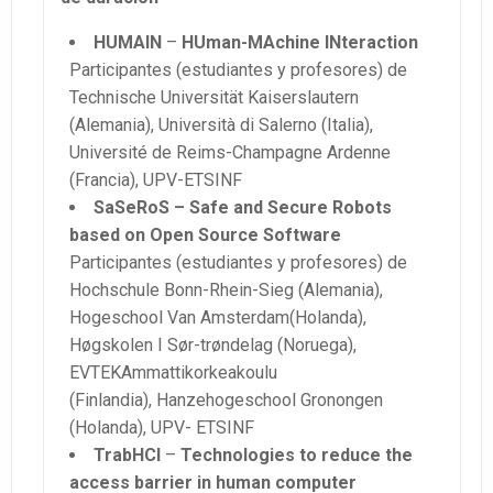
HUMAIN
–
HUman-MAchine INteraction
Participantes (estudiantes y profesores) de
Technische Universität Kaiserslautern
(Alemania), Università di Salerno (Italia),
Université de Reims-Champagne Ardenne
(Francia), UPV-ETSINF
SaSeRoS – Safe and Secure Robots
based on Open Source Software
Participantes (estudiantes y profesores) de
Hochschule Bonn-Rhein-Sieg (Alemania),
Hogeschool Van Amsterdam(Holanda),
Høgskolen I Sør-trøndelag (Noruega),
EVTEKAmmattikorkeakoulu
(Finlandia), Hanzehogeschool Gronongen
(Holanda), UPV- ETSINF
TrabHCI
–
Technologies to reduce the
access barrier in human computer