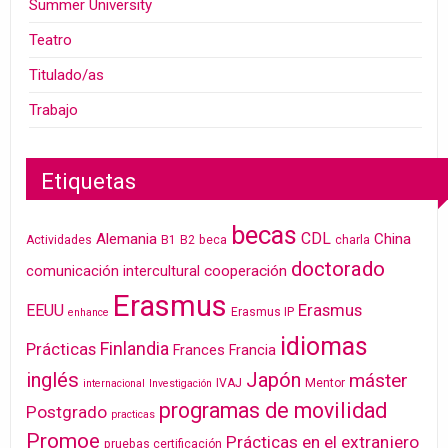
Summer University
Teatro
Titulado/as
Trabajo
Etiquetas
becas
CDL
Alemania
China
Actividades
B1
B2
beca
charla
doctorado
cooperación
comunicación intercultural
Erasmus
Erasmus
EEUU
Erasmus IP
enhance
idiomas
Finlandia
Prácticas
Frances
Francia
inglés
Japón
máster
IVAJ
Mentor
internacional
Investigación
programas de movilidad
Postgrado
practicas
Promoe
Prácticas en el extranjero
pruebas certificación