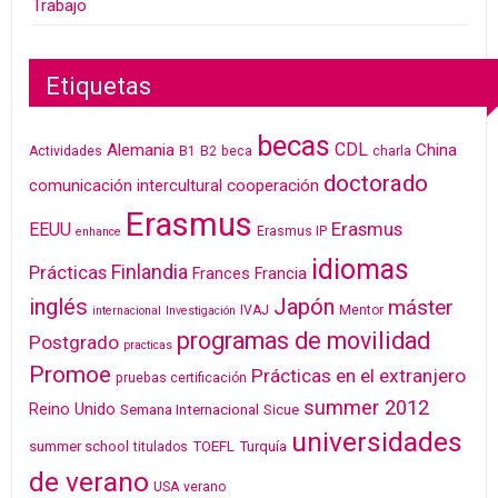
Trabajo
Etiquetas
becas
CDL
Alemania
China
Actividades
B1
B2
beca
charla
doctorado
cooperación
comunicación intercultural
Erasmus
Erasmus
EEUU
Erasmus IP
enhance
idiomas
Finlandia
Prácticas
Frances
Francia
inglés
Japón
máster
IVAJ
Mentor
internacional
Investigación
programas de movilidad
Postgrado
practicas
Promoe
Prácticas en el extranjero
pruebas certificación
summer 2012
Reino Unido
Semana Internacional
Sicue
universidades
summer school
TOEFL
Turquía
titulados
de verano
USA
verano