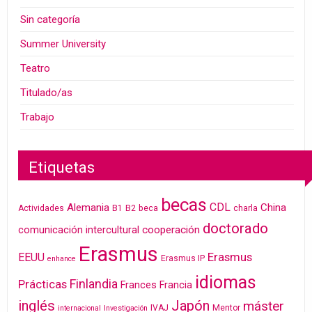
Sin categoría
Summer University
Teatro
Titulado/as
Trabajo
Etiquetas
becas
CDL
Alemania
China
Actividades
B1
B2
beca
charla
doctorado
cooperación
comunicación intercultural
Erasmus
Erasmus
EEUU
Erasmus IP
enhance
idiomas
Finlandia
Prácticas
Frances
Francia
inglés
Japón
máster
IVAJ
Mentor
internacional
Investigación