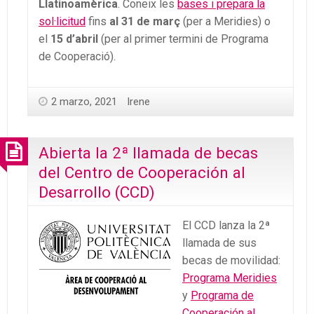
Llatinoamèrica
. Coneix les
bases i prepara la
sol·licitud
fins
al 31 de març
(per a Meridies) o
el
15 d’abril
(per al primer termini de Programa
de Cooperació).
2 marzo, 2021
Irene
Abierta la 2ª llamada de becas
del Centro de Cooperación al
Desarrollo (CCD)
El CCD lanza la 2ª
llamada de sus
becas de movilidad:
Programa Meridies
y
Programa de
Cooperación al