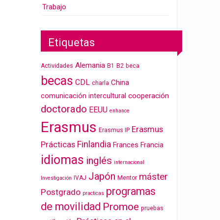
Trabajo
Etiquetas
Alemania
Actividades
B1
B2
beca
becas
CDL
China
charla
cooperación
comunicación intercultural
doctorado
EEUU
enhance
Erasmus
Erasmus
Erasmus IP
Finlandia
Prácticas
Frances
Francia
idiomas
inglés
internacional
Japón
máster
IVAJ
Mentor
Investigación
programas
Postgrado
practicas
de movilidad
Promoe
pruebas