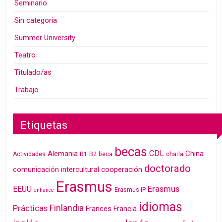
Seminario
Sin categoría
Summer University
Teatro
Titulado/as
Trabajo
Etiquetas
becas
CDL
Alemania
China
Actividades
B1
B2
beca
charla
doctorado
cooperación
comunicación intercultural
Erasmus
Erasmus
EEUU
Erasmus IP
enhance
idiomas
Finlandia
Prácticas
Frances
Francia