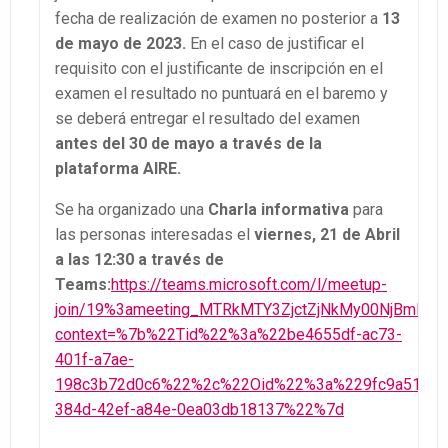
fecha de realización de examen no posterior a
13
de mayo de 2023.
En el caso de justificar el
requisito con el justificante de inscripción en el
examen el resultado no puntuará en el baremo y
se deberá entregar el resultado del examen
antes del 30 de mayo a través de la
plataforma AIRE.
Se ha organizado una
Charla informativa
para
las personas interesadas el
viernes, 21 de Abril
a las 12:30 a través de
Teams:
https://teams.microsoft.com/l/meetup-
join/19%3ameeting_MTRkMTY3ZjctZjNkMy00NjBmLWJi
context=%7b%22Tid%22%3a%22be4655df-ac73-
401f-a7ae-
198c3b72d0c6%22%2c%22Oid%22%3a%229fc9a513-
384d-42ef-a84e-0ea03db18137%22%7d