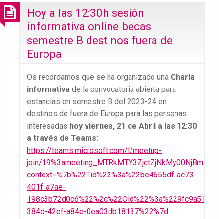
Hoy a las 12:30h sesión
informativa online becas
semestre B destinos fuera de
Europa
Os recordamos que se ha organizado una
Charla
informativa
de la convocatoria abierta para
estancias en semestre B del 2023-24 en
destinos de fuera de Europa para las personas
interesadas
hoy viernes, 21 de Abril a las 12:30
a través de Teams:
https://teams.microsoft.com/l/meetup-
join/19%3ameeting_MTRkMTY3ZjctZjNkMy00NjBmLWJi
context=%7b%22Tid%22%3a%22be4655df-ac73-
401f-a7ae-
198c3b72d0c6%22%2c%22Oid%22%3a%229fc9a513-
384d-42ef-a84e-0ea03db18137%22%7d