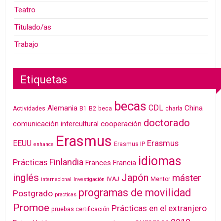
Teatro
Titulado/as
Trabajo
Etiquetas
becas
CDL
Alemania
China
Actividades
B1
B2
beca
charla
doctorado
cooperación
comunicación intercultural
Erasmus
Erasmus
EEUU
Erasmus IP
enhance
idiomas
Finlandia
Prácticas
Frances
Francia
inglés
Japón
máster
IVAJ
Mentor
internacional
Investigación
programas de movilidad
Postgrado
practicas
Promoe
Prácticas en el extranjero
pruebas certificación