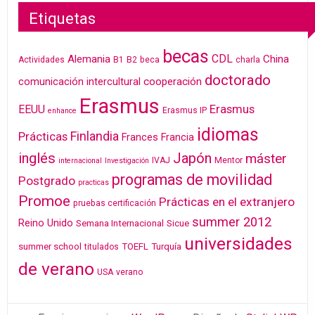
Etiquetas
becas
CDL
Alemania
China
Actividades
B1
B2
beca
charla
doctorado
cooperación
comunicación intercultural
Erasmus
Erasmus
EEUU
Erasmus IP
enhance
idiomas
Finlandia
Prácticas
Frances
Francia
inglés
Japón
máster
IVAJ
Mentor
internacional
Investigación
programas de movilidad
Postgrado
practicas
Promoe
Prácticas en el extranjero
pruebas certificación
summer 2012
Reino Unido
Semana Internacional
Sicue
universidades
summer school
TOEFL
Turquía
titulados
de verano
USA
verano