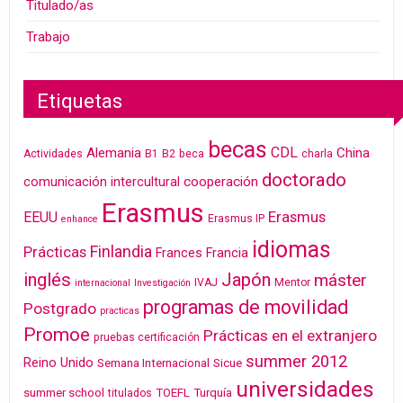
Titulado/as
Trabajo
Etiquetas
becas
CDL
Alemania
China
Actividades
B1
B2
beca
charla
doctorado
cooperación
comunicación intercultural
Erasmus
Erasmus
EEUU
Erasmus IP
enhance
idiomas
Finlandia
Prácticas
Frances
Francia
inglés
Japón
máster
IVAJ
Mentor
internacional
Investigación
programas de movilidad
Postgrado
practicas
Promoe
Prácticas en el extranjero
pruebas certificación
summer 2012
Reino Unido
Semana Internacional
Sicue
universidades
summer school
TOEFL
Turquía
titulados