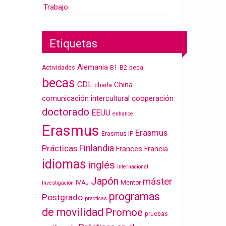
Trabajo
Etiquetas
Alemania
Actividades
B1
B2
beca
becas
CDL
China
charla
cooperación
comunicación intercultural
doctorado
EEUU
enhance
Erasmus
Erasmus
Erasmus IP
Finlandia
Prácticas
Frances
Francia
idiomas
inglés
internacional
Japón
máster
IVAJ
Mentor
Investigación
programas
Postgrado
practicas
de movilidad
Promoe
pruebas