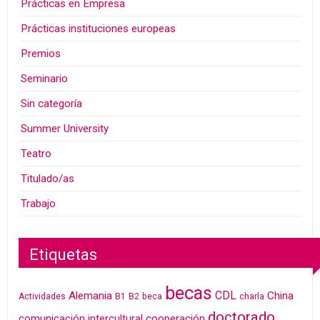
Prácticas en Empresa
Prácticas instituciones europeas
Premios
Seminario
Sin categoría
Summer University
Teatro
Titulado/as
Trabajo
Etiquetas
becas
CDL
Alemania
China
Actividades
B1
B2
beca
charla
doctorado
cooperación
comunicación intercultural