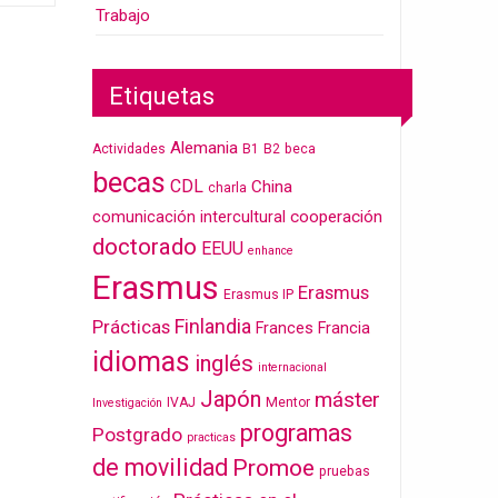
Trabajo
Etiquetas
Alemania
Actividades
B1
B2
beca
becas
CDL
China
charla
cooperación
comunicación intercultural
doctorado
EEUU
enhance
Erasmus
Erasmus
Erasmus IP
Finlandia
Prácticas
Frances
Francia
idiomas
inglés
internacional
Japón
máster
IVAJ
Mentor
Investigación
programas
Postgrado
practicas
de movilidad
Promoe
pruebas