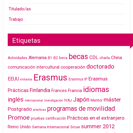
Titulado/as
Trabajo
Etiquetas
becas
CDL
Alemania
China
Actividades
B1
B2
beca
charla
doctorado
cooperación
comunicación intercultural
Erasmus
Erasmus
EEUU
Erasmus IP
enhance
idiomas
Finlandia
Prácticas
Frances
Francia
inglés
Japón
máster
IVAJ
Mentor
internacional
Investigación
programas de movilidad
Postgrado
practicas
Promoe
Prácticas en el extranjero
pruebas certificación
summer 2012
Reino Unido
Semana Internacional
Sicue