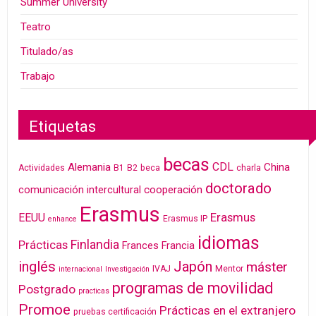
Summer University
Teatro
Titulado/as
Trabajo
Etiquetas
becas
CDL
Alemania
China
Actividades
B1
B2
beca
charla
doctorado
cooperación
comunicación intercultural
Erasmus
Erasmus
EEUU
Erasmus IP
enhance
idiomas
Finlandia
Prácticas
Frances
Francia
inglés
Japón
máster
IVAJ
Mentor
internacional
Investigación
programas de movilidad
Postgrado
practicas
Promoe
Prácticas en el extranjero
pruebas certificación