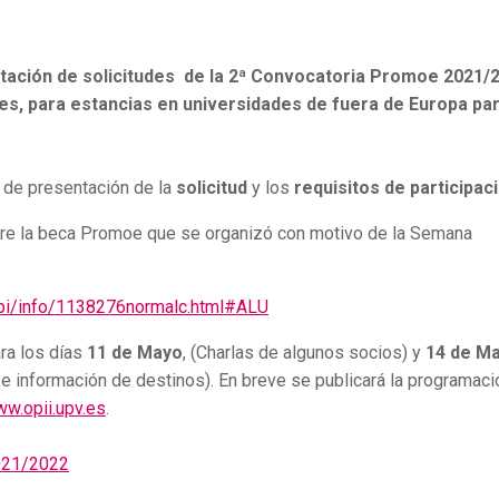
ntación de solicitudes de la 2ª Convocatoria Promoe 2021/
es, para estancias
en universidades de fuera de Europa par
de presentación de la
solicitud
y los
requisitos de participac
bre la beca Promoe que se organizó con motivo de la Semana
/pi/info/1138276normalc.html#ALU
ra los días
11 de Mayo
, (Charlas de algunos socios) y
14 de M
 e información de destinos). En breve se publicará la programaci
w.opii.upv.es
.
021/2022