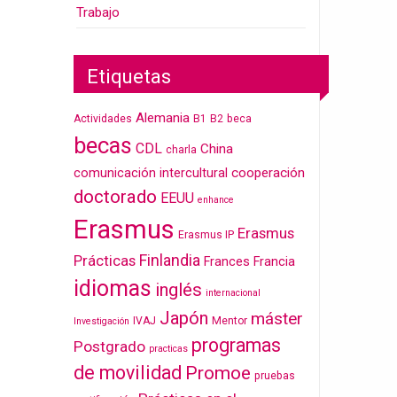
Trabajo
Etiquetas
Alemania
Actividades
B1
B2
beca
becas
CDL
China
charla
cooperación
comunicación intercultural
doctorado
EEUU
enhance
Erasmus
Erasmus
Erasmus IP
Finlandia
Prácticas
Frances
Francia
idiomas
inglés
internacional
Japón
máster
IVAJ
Mentor
Investigación
programas
Postgrado
practicas
de movilidad
Promoe
pruebas