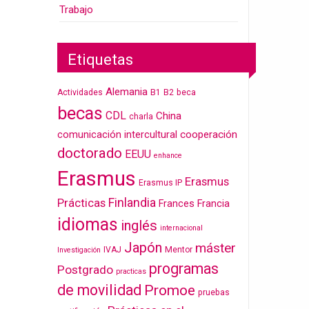
Trabajo
Etiquetas
Alemania
Actividades
B1
B2
beca
becas
CDL
China
charla
cooperación
comunicación intercultural
doctorado
EEUU
enhance
Erasmus
Erasmus
Erasmus IP
Finlandia
Prácticas
Frances
Francia
idiomas
inglés
internacional
Japón
máster
IVAJ
Mentor
Investigación
programas
Postgrado
practicas
de movilidad
Promoe
pruebas