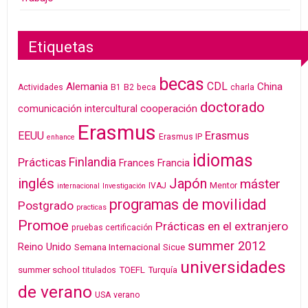
Etiquetas
becas
CDL
Alemania
China
Actividades
B1
B2
beca
charla
doctorado
cooperación
comunicación intercultural
Erasmus
Erasmus
EEUU
Erasmus IP
enhance
idiomas
Finlandia
Prácticas
Frances
Francia
inglés
Japón
máster
IVAJ
Mentor
internacional
Investigación
programas de movilidad
Postgrado
practicas
Promoe
Prácticas en el extranjero
pruebas certificación
summer 2012
Reino Unido
Semana Internacional
Sicue
universidades
summer school
TOEFL
Turquía
titulados
de verano
USA
verano