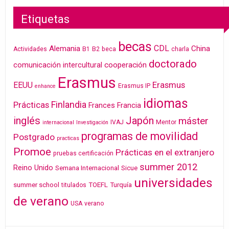
Etiquetas
becas
CDL
Alemania
China
Actividades
B1
B2
beca
charla
doctorado
cooperación
comunicación intercultural
Erasmus
Erasmus
EEUU
Erasmus IP
enhance
idiomas
Finlandia
Prácticas
Frances
Francia
inglés
Japón
máster
IVAJ
Mentor
internacional
Investigación
programas de movilidad
Postgrado
practicas
Promoe
Prácticas en el extranjero
pruebas certificación
summer 2012
Reino Unido
Semana Internacional
Sicue
universidades
summer school
TOEFL
Turquía
titulados
de verano
USA
verano