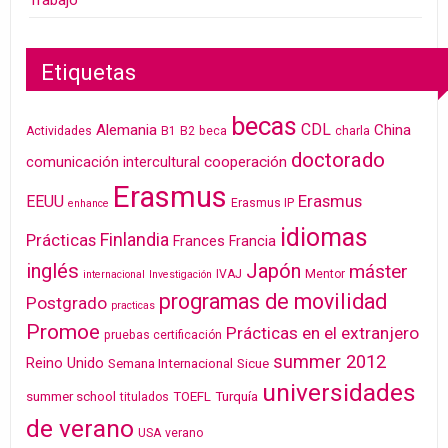
Trabajo
Etiquetas
becas
CDL
Alemania
China
Actividades
B1
B2
beca
charla
doctorado
cooperación
comunicación intercultural
Erasmus
Erasmus
EEUU
Erasmus IP
enhance
idiomas
Finlandia
Prácticas
Frances
Francia
inglés
Japón
máster
IVAJ
Mentor
internacional
Investigación
programas de movilidad
Postgrado
practicas
Promoe
Prácticas en el extranjero
pruebas certificación
summer 2012
Reino Unido
Semana Internacional
Sicue
universidades
summer school
TOEFL
Turquía
titulados
de verano
USA
verano