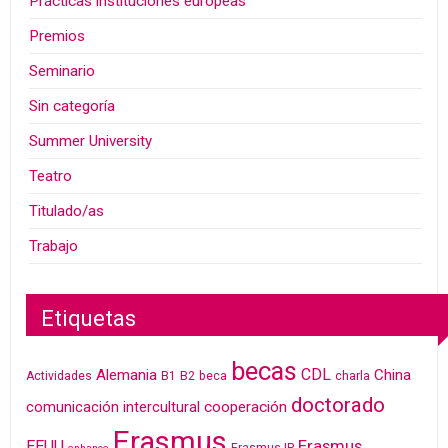
Prácticas instituciones europeas
Premios
Seminario
Sin categoría
Summer University
Teatro
Titulado/as
Trabajo
Etiquetas
becas
CDL
Alemania
China
Actividades
B1
B2
beca
charla
doctorado
cooperación
comunicación intercultural
Erasmus
Erasmus
EEUU