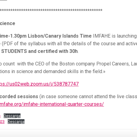
************************************************
Science
ime-1.30pm Lisbon/Canary Islands Time
IMFAHE is launching
e
(PDF of the syllabus with all the details of the course and activ
 STUDENTS and certified with 30h
.
 to count with the CEO of the Boston company Propel Careers, La
tions in science and demanded skills in the field.»
tps://us02web.zoom.us/j/538787747
recorded sessions
(in case someone cannot attend the live clas
imfahe.org/imfahe-international-quarter-courses/
o
Descarga
023
Descarga