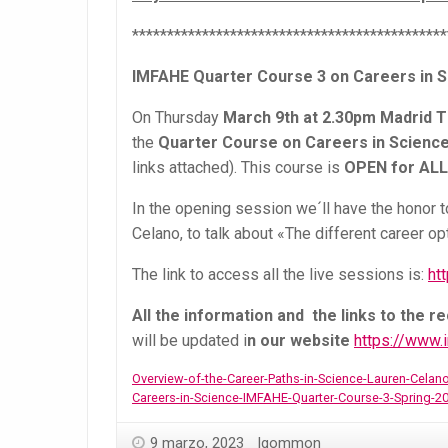
*********************************************
IMFAHE Quarter Course 3 on Careers in 
On Thursday
March 9th at 2.30pm Madrid T
the
Quarter Course on Careers in Scienc
links attached). This course is
OPEN for ALL
In the opening session we´ll have the honor
Celano, to talk about «The different career op
The link to access all the live sessions is:
ht
All the information and
the links to the 
will be updated i
n our website
https://www.
Overview-of-the-Career-Paths-in-Science-Lauren-Celan
Careers-in-Science-IMFAHE-Quarter-Course-3-Spring-2
9 marzo, 2023
lgommon