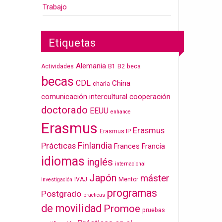
Trabajo
Etiquetas
Alemania
Actividades
B1
B2
beca
becas
CDL
China
charla
cooperación
comunicación intercultural
doctorado
EEUU
enhance
Erasmus
Erasmus
Erasmus IP
Finlandia
Prácticas
Frances
Francia
idiomas
inglés
internacional
Japón
máster
IVAJ
Mentor
Investigación
programas
Postgrado
practicas
de movilidad
Promoe
pruebas