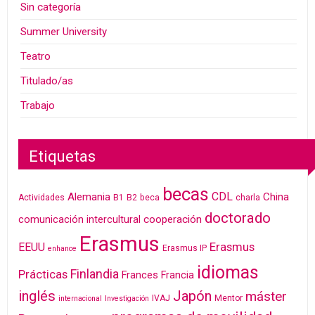
Sin categoría
Summer University
Teatro
Titulado/as
Trabajo
Etiquetas
becas
CDL
Alemania
China
Actividades
B1
B2
beca
charla
doctorado
cooperación
comunicación intercultural
Erasmus
Erasmus
EEUU
Erasmus IP
enhance
idiomas
Finlandia
Prácticas
Frances
Francia
inglés
Japón
máster
IVAJ
Mentor
internacional
Investigación