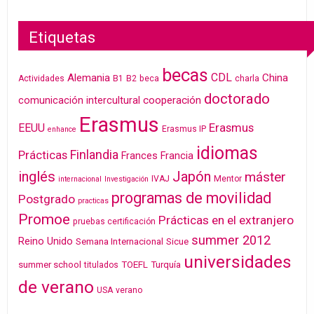
Etiquetas
becas
CDL
Alemania
China
Actividades
B1
B2
beca
charla
doctorado
cooperación
comunicación intercultural
Erasmus
Erasmus
EEUU
Erasmus IP
enhance
idiomas
Finlandia
Prácticas
Frances
Francia
inglés
Japón
máster
IVAJ
Mentor
internacional
Investigación
programas de movilidad
Postgrado
practicas
Promoe
Prácticas en el extranjero
pruebas certificación
summer 2012
Reino Unido
Semana Internacional
Sicue
universidades
summer school
TOEFL
Turquía
titulados
de verano
USA
verano