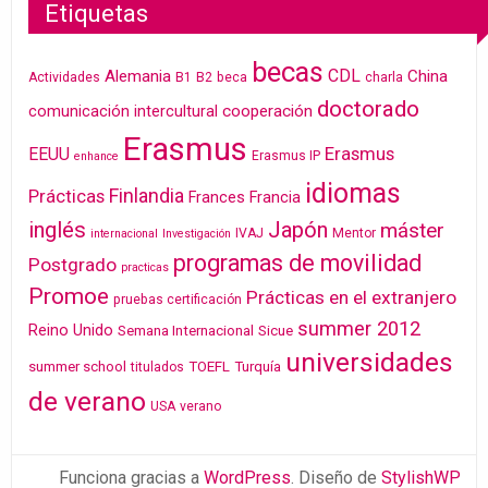
Etiquetas
becas
CDL
Alemania
China
Actividades
B1
B2
beca
charla
doctorado
cooperación
comunicación intercultural
Erasmus
Erasmus
EEUU
Erasmus IP
enhance
idiomas
Finlandia
Prácticas
Frances
Francia
inglés
Japón
máster
IVAJ
Mentor
internacional
Investigación
programas de movilidad
Postgrado
practicas
Promoe
Prácticas en el extranjero
pruebas certificación
summer 2012
Reino Unido
Semana Internacional
Sicue
universidades
summer school
TOEFL
Turquía
titulados
de verano
USA
verano
Funciona gracias a
WordPress
. Diseño de
StylishWP