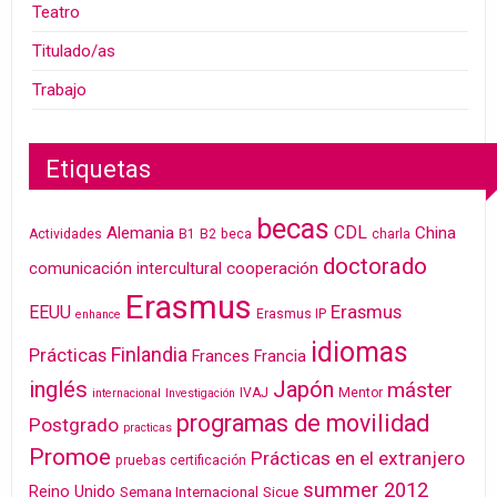
Teatro
Titulado/as
Trabajo
Etiquetas
becas
CDL
Alemania
China
Actividades
B1
B2
beca
charla
doctorado
cooperación
comunicación intercultural
Erasmus
Erasmus
EEUU
Erasmus IP
enhance
idiomas
Finlandia
Prácticas
Frances
Francia
inglés
Japón
máster
IVAJ
Mentor
internacional
Investigación
programas de movilidad
Postgrado
practicas
Promoe
Prácticas en el extranjero
pruebas certificación
summer 2012
Reino Unido
Semana Internacional
Sicue