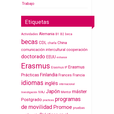
Trabajo
Etiquetas
Alemania
Actividades
B1
B2
beca
becas
CDL
China
charla
cooperación
comunicación intercultural
doctorado
EEUU
enhance
Erasmus
Erasmus
Erasmus IP
Finlandia
Prácticas
Frances
Francia
idiomas
inglés
internacional
Japón
máster
IVAJ
Mentor
Investigación
programas
Postgrado
practicas
de movilidad
Promoe
pruebas