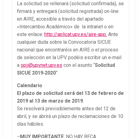
La solicitud se rellenará (solicitud confirmada), se
firmará y entregará (solicitud registrada) on‐line
en AIRE, accesible a través del apartado
«Intercambio Académico» de la intranet o en
este enlace:
http://aplicat.upv.es/aire‐app.
Ante
cualquier duda sobre la Convocatoria SICUE
nacional que encontraréis en AIRE o el proceso
de selección en la UPV podéis escribir un e‐mail
a
opii@upvnet.upv.es
con el asunto “
Solicitud
SICUE 2019‐2020
”.
Calendario
El plazo de solicitud será del 13 de febrero de
2019 al 13 de marzo de 2019
.
Se resolverá previsiblemente antes del 12 de
abril, y se abrirá un plazo de reclamaciones de 10
días hábiles.
–
MUY IMPORTANTE
: NO HAY BECA