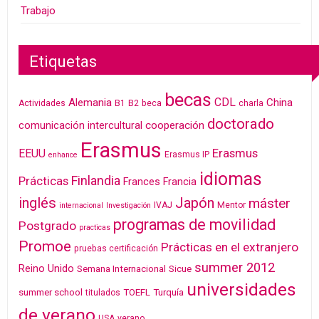
Trabajo
Etiquetas
becas
CDL
Alemania
China
Actividades
B1
B2
beca
charla
doctorado
cooperación
comunicación intercultural
Erasmus
Erasmus
EEUU
Erasmus IP
enhance
idiomas
Finlandia
Prácticas
Frances
Francia
inglés
Japón
máster
IVAJ
Mentor
internacional
Investigación
programas de movilidad
Postgrado
practicas
Promoe
Prácticas en el extranjero
pruebas certificación
summer 2012
Reino Unido
Semana Internacional
Sicue
universidades
summer school
TOEFL
Turquía
titulados
de verano
USA
verano