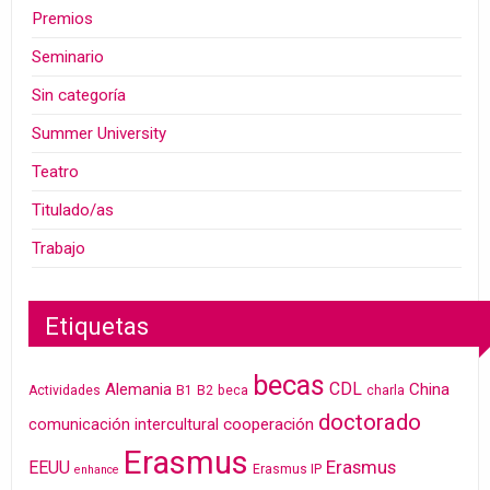
Premios
Seminario
Sin categoría
Summer University
Teatro
Titulado/as
Trabajo
Etiquetas
becas
CDL
Alemania
China
Actividades
B1
B2
beca
charla
doctorado
cooperación
comunicación intercultural
Erasmus
Erasmus
EEUU
Erasmus IP
enhance