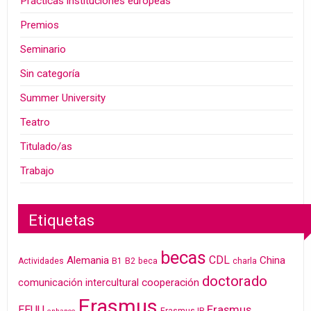
Prácticas instituciones europeas
Premios
Seminario
Sin categoría
Summer University
Teatro
Titulado/as
Trabajo
Etiquetas
becas
CDL
Alemania
China
Actividades
B1
B2
beca
charla
doctorado
cooperación
comunicación intercultural
Erasmus
Erasmus
EEUU