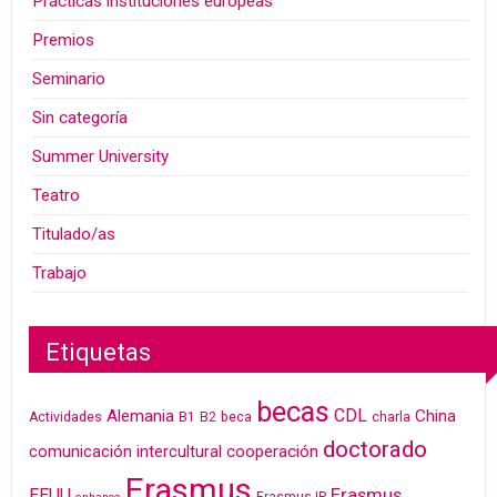
Prácticas instituciones europeas
Premios
Seminario
Sin categoría
Summer University
Teatro
Titulado/as
Trabajo
Etiquetas
becas
CDL
Alemania
China
Actividades
B1
B2
beca
charla
doctorado
cooperación
comunicación intercultural
Erasmus
Erasmus
EEUU