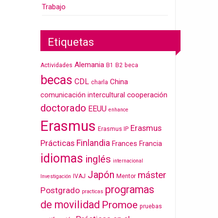
Trabajo
Etiquetas
Alemania
Actividades
B1
B2
beca
becas
CDL
China
charla
cooperación
comunicación intercultural
doctorado
EEUU
enhance
Erasmus
Erasmus
Erasmus IP
Finlandia
Prácticas
Frances
Francia
idiomas
inglés
internacional
Japón
máster
IVAJ
Mentor
Investigación
programas
Postgrado
practicas
de movilidad
Promoe
pruebas