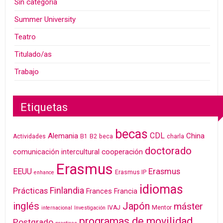
Sin categoría
Summer University
Teatro
Titulado/as
Trabajo
Etiquetas
becas
CDL
Alemania
China
Actividades
B1
B2
beca
charla
doctorado
cooperación
comunicación intercultural
Erasmus
Erasmus
EEUU
Erasmus IP
enhance
idiomas
Finlandia
Prácticas
Frances
Francia
inglés
Japón
máster
IVAJ
Mentor
internacional
Investigación
programas de movilidad
Postgrado