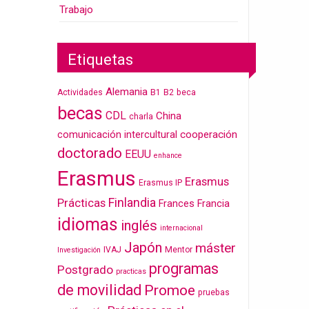
Trabajo
Etiquetas
Alemania
Actividades
B1
B2
beca
becas
CDL
China
charla
cooperación
comunicación intercultural
doctorado
EEUU
enhance
Erasmus
Erasmus
Erasmus IP
Finlandia
Prácticas
Frances
Francia
idiomas
inglés
internacional
Japón
máster
IVAJ
Mentor
Investigación
programas
Postgrado
practicas
de movilidad
Promoe
pruebas