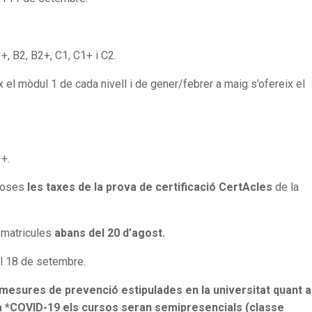
+, B2, B2+, C1, C1+ i C2.
l mòdul 1 de cada nivell i de gener/febrer a maig s’ofereix el
1+.
closes
les taxes de la prova de certificació CertAcles
de 
t matricules
abans del 20 d’agost.
al 18 de setembre.
mesures de prevenció estipulades en la universitat quant a
la *COVID-19 els cursos seran semipresencials
(classe