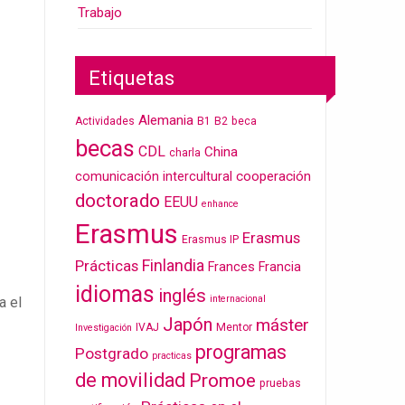
Trabajo
Etiquetas
Alemania
Actividades
B1
B2
beca
becas
CDL
China
charla
cooperación
comunicación intercultural
doctorado
EEUU
enhance
Erasmus
Erasmus
Erasmus IP
Finlandia
Prácticas
Frances
Francia
idiomas
inglés
internacional
a el
Japón
máster
IVAJ
Mentor
Investigación
programas
Postgrado
practicas
de movilidad
Promoe
pruebas