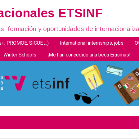
nacionales ETSINF
, formación y oportunidades de internacionaliza
us+, PROMOE, SICUE …)
International internships, jobs
O
Winter Schools
¡Me han concedido una beca Erasmus!