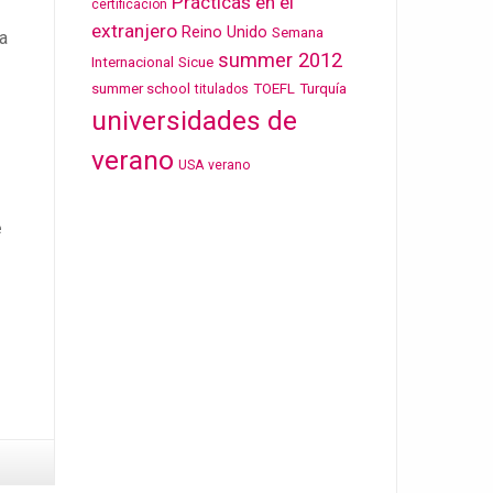
Prácticas en el
certificación
extranjero
Reino Unido
Semana
la
summer 2012
Internacional
Sicue
summer school
TOEFL
Turquía
titulados
universidades de
verano
USA
verano
e