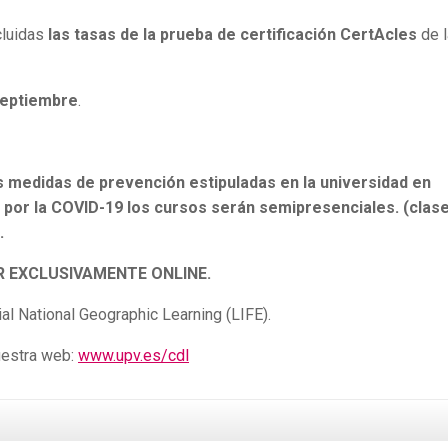
cluidas
las tasas de la prueba de certificación CertAcles
de 
septiembre
.
s medidas de prevención estipuladas en la universidad en
 por la COVID-19 los cursos serán semipresenciales. (clas
.
R EXCLUSIVAMENTE ONLINE.
ial National Geographic Learning (LIFE).
uestra web:
www.upv.es/cdl