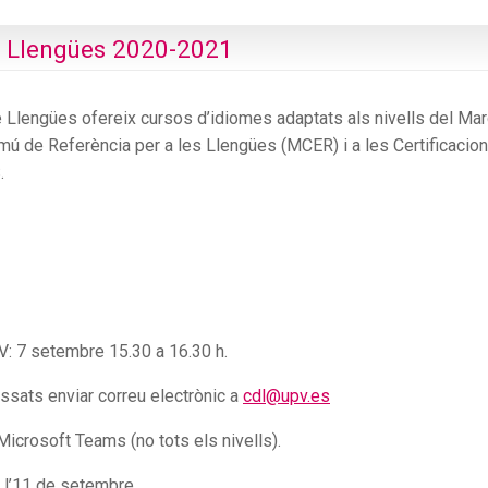
e Llengües 2020-2021
e Llengües ofereix cursos d’idiomes adaptats als nivells del Mar
ú de Referència per a les Llengües (MCER) i a les Certificacio
.
V: 7 setembre 15.30 a 16.30 h.
essats enviar correu electrònic a
cdl@upv.es
icrosoft Teams (no tots els nivells).
a l’11 de setembre.