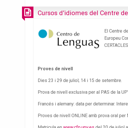
Cursos d’idiomes del Centre d
El Centre d
Europeu Com
CERTACLES
Proves de nivell
Dies 23 i 29 de juliol; 14 i 15 de setembre.
Prova de nivell exclusiva per al PAS de la UP
Francés i alemany: data per determinar. Inter
Proves de nivell ONLINE amb prova oral per M
Matricula en
www.cfp.upv.es
del 20 de juliol 