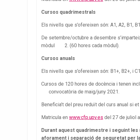
Cursos quadrimestrals
Els nivells que s’ofereixen són: A1, A2, B1, B1
De setembre/octubre a desembre s’imparteix e
mòdul 2. (60 hores cada mòdul).
Cursos anuals
Els nivells que s’ofereixen són: B1+, B2+, i C
Cursos de 120 hores de docència i tenen in
convocatòria de maig/juny 2021.
Beneficia’t del preu reduït del curs anual si e
Matricula en
www.cfp.upv.es
del 27 de juliol 
Durant aquest quadrimestre i seguint les 
aforament i separació de seguretat per 