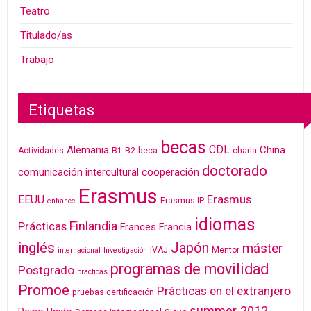
Teatro
Titulado/as
Trabajo
Etiquetas
becas
CDL
Alemania
China
Actividades
B1
B2
beca
charla
doctorado
cooperación
comunicación intercultural
Erasmus
Erasmus
EEUU
Erasmus IP
enhance
idiomas
Finlandia
Prácticas
Frances
Francia
inglés
Japón
máster
IVAJ
Mentor
internacional
Investigación
programas de movilidad
Postgrado
practicas
Promoe
Prácticas en el extranjero
pruebas certificación
summer 2012